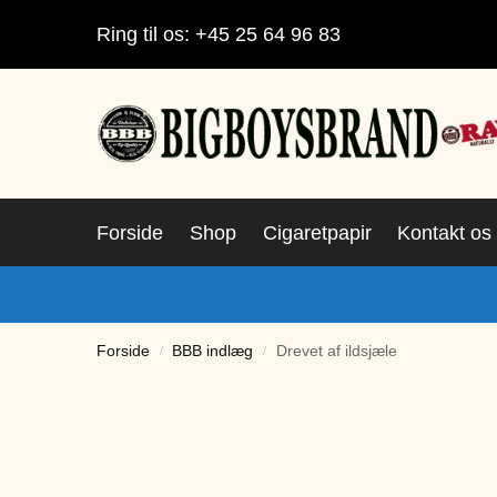
Ring til os: +45 25 64 96 83
Forside
Shop
Cigaretpapir
Kontakt os
Forside
BBB indlæg
Drevet af ildsjæle
/
/