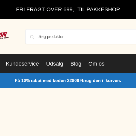
FRI FRAGT OVER 699,- TIL PAKKESHOP
Kundeservice
Udsalg
Blog
Om os
Få 10% rabat med koden 22806⚡brug den i kurven.