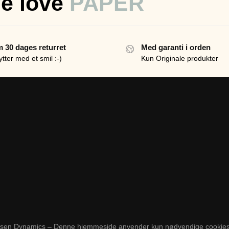
e love
PAPER
 30 dages returret
Med garanti i orden
ytter med et smil :-)
Kun Originale produkter
rsen Dynamics
–
Denne hjemmeside anvender kun nødvendige cookies fo