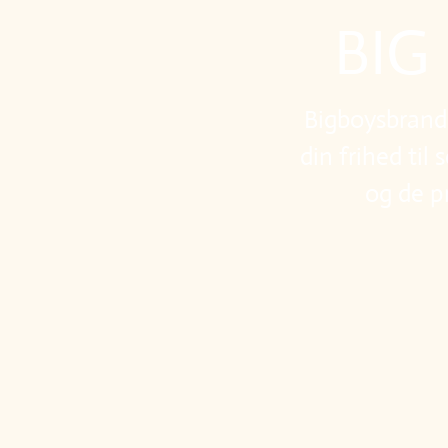
BIG
Bigboysbrand e
din frihed til
og de p