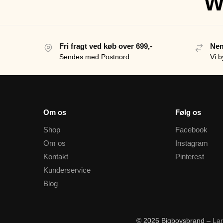
W
Fri fragt ved køb over 699,-
Nem
Sendes med Postnord
Vi b
Om os
Følg os
Shop
Facebook
Om os
Instagram
Kontakt
Pinterest
Kunderservice
Blog
© 2026 Bigboysbrand –
La