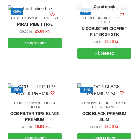
Out of stock
-36%
-5%
OTHER BRANDS
,
TILBEHØR
OTHER BRANDS
,
TIPS &
FILTER
PIRAT PIBE I TRÆ
NICOBUSTER CIGARET
25,00
kr.
39,00
kr.
FILTER 30 STK
19,00
kr.
20,00
kr.
Tilføj til kurv
Få besked
-29%
-14%
OTHER BRANDS
,
TIPS &
JOINTPAPIR - RULLEPAPIR
,
FILTER
OTHER BRANDS
OCB FILTER TIPS BLACK
OCB BLACK PREMIUM
PREMIUM
SLIM
10,00
kr.
12,00
kr.
14,00
kr.
14,00
kr.
Tilføj til kurv
Tilføj til kurv