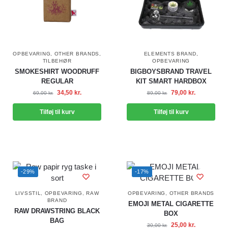
OPBEVARING
,
OTHER BRANDS
,
ELEMENTS BRAND
,
TILBEHØR
OPBEVARING
SMOKESHIRT WOODRUFF
BIGBOYSBRAND TRAVEL
REGULAR
KIT SMART HARDBOX
34,50
kr.
79,00
kr.
69,00
kr.
89,00
kr.
Tilføj til kurv
Tilføj til kurv
-29%
-17%
LIVSSTIL
,
OPBEVARING
,
RAW
OPBEVARING
,
OTHER BRANDS
BRAND
EMOJI METAL CIGARETTE
RAW DRAWSTRING BLACK
BOX
BAG
25,00
kr.
30,00
kr.