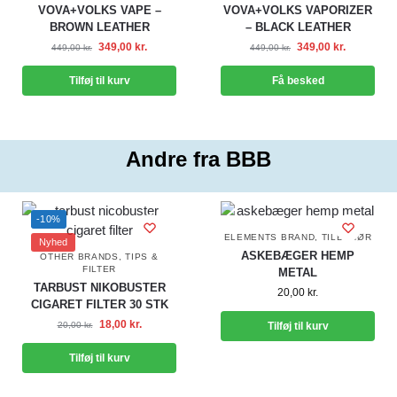
VOVA+VOLKS VAPE –
VOVA+VOLKS VAPORIZER
BROWN LEATHER
– BLACK LEATHER
349,00
kr.
349,00
kr.
449,00
kr.
449,00
kr.
Tilføj til kurv
Få besked
Andre fra BBB
-10%
ELEMENTS BRAND
,
TILBEHØR
Nyhed
ASKEBÆGER HEMP
OTHER BRANDS
,
TIPS &
FILTER
METAL
TARBUST NIKOBUSTER
20,00
kr.
CIGARET FILTER 30 STK
18,00
kr.
20,00
kr.
Tilføj til kurv
Tilføj til kurv