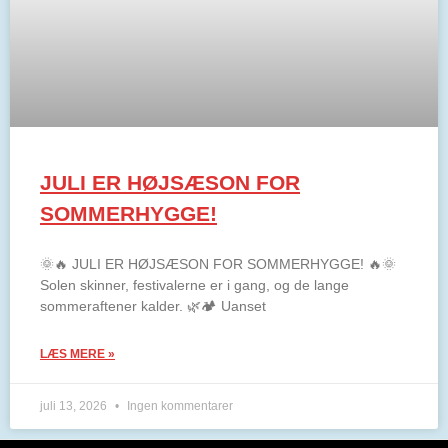
JULI ER HØJSÆSON FOR
SOMMERHYGGE!
🌞🔥 JULI ER HØJSÆSON FOR SOMMERHYGGE! 🔥🌞
Solen skinner, festivalerne er i gang, og de lange
sommeraftener kalder. 🌿🏕️ Uanset
LÆS MERE »
juli 13, 2026
Ingen kommentarer