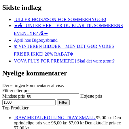
Sidste indlæg
JULI ER HØJSÆSON FOR SOMMERHYGGE!
☀️🎪 JUNI ER HER – ER DU KLAR TIL SOMMERENS
EVENTYR? 🎪☀️
April hos Bigboysbrand
❄️ VINTEREN BIDDER – MEN DET GØR VORES
PRISER IKKE! 20% RABAT❄️
VOVA PLUS FOR PREMIERE | Skal det være grønt?
Nyelige kommentarer
Der er ingen kommentarer at vise.
Filtrer efter pris
Mindste pris
Højeste pris
Filter
Top Produkter
RAW METAL ROLLING TRAY SMALL
95,00
kr.
Den
oprindelige pris var: 95,00 kr..
57,00
kr.
Den aktuelle pris er:
57,00 kr..