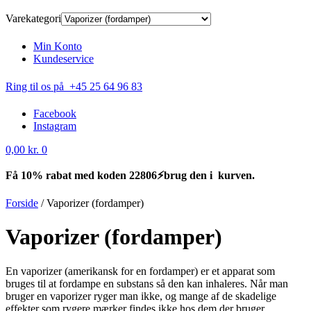
Varekategori
Min Konto
Kundeservice
Ring til os på +45 25 64 96 83
Facebook
Instagram
0,00
kr.
0
Få 10% rabat med koden 22806⚡brug den i kurven.
Forside
/
Vaporizer (fordamper)
Vaporizer (fordamper)
En vaporizer (amerikansk for en fordamper) er et apparat som
bruges til at fordampe en substans så den kan inhaleres. Når man
bruger en vaporizer ryger man ikke, og mange af de skadelige
effekter som rygere mærker findes ikke hos dem der bruger