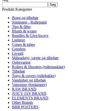
Søg
Produkt Kategorier
Bong og tilbehør
Jointpapir - Rullepapir
Tips & filter
Blunts & wraps
Bundles & GiveAways
Lightere
Cones & tubes
Grinders
Livsstil
Måleudstyr, vægte og tilbehør
Opbevaring
Rollers & Shooters (rullemaskine)
Tilbehør
Trays & covers (rullebakke)
Vandpiber og tilbehør
Vaporizer (fordamper)
RAW BRAND
JUICY JAY BRAND
ELEMENTS BRAND
Other Brands
BBB POSTERS