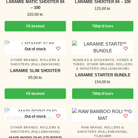
LARAMIE MATIC SHOOTER 84
LARAMIE SHOOTER 84 – 100
– 100
125,00
kr.
320,00
kr.
Få besked
Tilføj til kurv
Out of stock
OTHER BRANDS
,
ROLLERS &
BUNDLES & GIVEAWAYS
,
CONES &
SHOOTERS (RULLEMASKINE)
TUBES
,
OTHER BRANDS
,
ROLLERS
& SHOOTERS (RULLEMASKINE)
LARAMIE SLIM SHOOTER
LARAMIE STARTER BUNDLE
85,00
kr.
154,00
kr.
Få besked
Tilføj til kurv
Out of stock
OTHER BRANDS
,
ROLLERS &
RAW BRAND
,
ROLLERS &
SHOOTERS (RULLEMASKINE)
SHOOTERS (RULLEMASKINE)
,
TILBEHØR