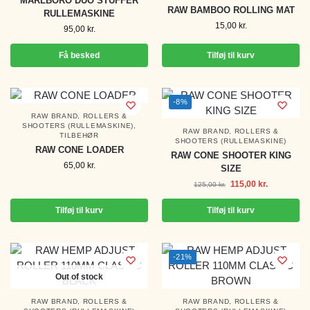
MARLBORO DUO STUFFER
RAW BAMBOO ROLLING MAT
RULLEMASKINE
15,00
kr.
95,00
kr.
Få besked
Tilføj til kurv
-8%
RAW BRAND
,
ROLLERS &
SHOOTERS (RULLEMASKINE)
,
RAW BRAND
,
ROLLERS &
TILBEHØR
SHOOTERS (RULLEMASKINE)
RAW CONE LOADER
RAW CONE SHOOTER KING
65,00
kr.
SIZE
115,00
kr.
125,00
kr.
Tilføj til kurv
Tilføj til kurv
-21%
Out of stock
RAW BRAND
,
ROLLERS &
RAW BRAND
,
ROLLERS &