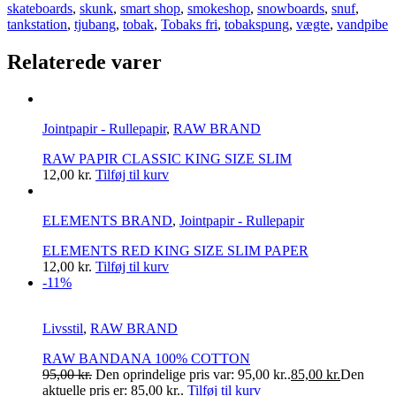
skateboards
,
skunk
,
smart shop
,
smokeshop
,
snowboards
,
snuf
,
tankstation
,
tjubang
,
tobak
,
Tobaks fri
,
tobakspung
,
vægte
,
vandpibe
Relaterede varer
Jointpapir - Rullepapir
,
RAW BRAND
RAW PAPIR CLASSIC KING SIZE SLIM
12,00
kr.
Tilføj til kurv
ELEMENTS BRAND
,
Jointpapir - Rullepapir
ELEMENTS RED KING SIZE SLIM PAPER
12,00
kr.
Tilføj til kurv
-11%
Livsstil
,
RAW BRAND
RAW BANDANA 100% COTTON
95,00
kr.
Den oprindelige pris var: 95,00 kr..
85,00
kr.
Den
aktuelle pris er: 85,00 kr..
Tilføj til kurv