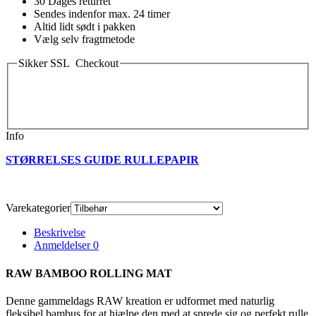
30 Dages returret
Sendes indenfor max. 24 timer
Altid lidt sødt i pakken
Vælg selv fragtmetode
Sikker SSL Checkout
Info
STØRRELSES GUIDE RULLEPAPIR
Varekategorier
Beskrivelse
Anmeldelser
0
RAW BAMBOO ROLLING MAT
Denne gammeldags RAW kreation er udformet med naturlig
fleksibel bambus for at hjælpe den med at sprede sig og perfekt rulle