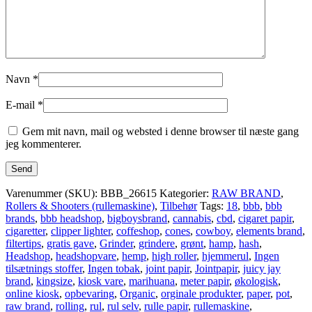
Navn
*
E-mail
*
Gem mit navn, mail og websted i denne browser til næste gang
jeg kommenterer.
Varenummer (SKU):
BBB_26615
Kategorier:
RAW BRAND
,
Rollers & Shooters (rullemaskine)
,
Tilbehør
Tags:
18
,
bbb
,
bbb
brands
,
bbb headshop
,
bigboysbrand
,
cannabis
,
cbd
,
cigaret papir
,
cigaretter
,
clipper lighter
,
coffeshop
,
cones
,
cowboy
,
elements brand
,
filtertips
,
gratis gave
,
Grinder
,
grindere
,
grønt
,
hamp
,
hash
,
Headshop
,
headshopvare
,
hemp
,
high roller
,
hjemmerul
,
Ingen
tilsætnings stoffer
,
Ingen tobak
,
joint papir
,
Jointpapir
,
juicy jay
brand
,
kingsize
,
kiosk vare
,
marihuana
,
meter papir
,
økologisk
,
online kiosk
,
opbevaring
,
Organic
,
orginale produkter
,
paper
,
pot
,
raw brand
,
rolling
,
rul
,
rul selv
,
rulle papir
,
rullemaskine
,