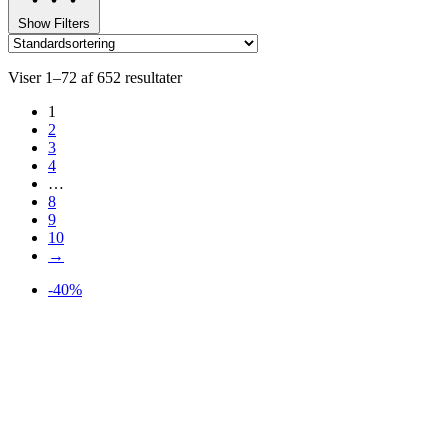
Show Filters
Viser 1–72 af 652 resultater
1
2
3
4
…
8
9
10
→
-40%