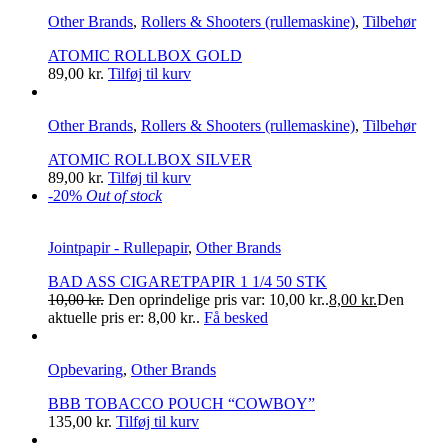
Other Brands
,
Rollers & Shooters (rullemaskine)
,
Tilbehør
ATOMIC ROLLBOX GOLD
89,00
kr.
Tilføj til kurv
Other Brands
,
Rollers & Shooters (rullemaskine)
,
Tilbehør
ATOMIC ROLLBOX SILVER
89,00
kr.
Tilføj til kurv
-20%
Out of stock
Jointpapir - Rullepapir
,
Other Brands
BAD ASS CIGARETPAPIR 1 1/4 50 STK
10,00
kr.
Den oprindelige pris var: 10,00 kr..
8,00
kr.
Den
aktuelle pris er: 8,00 kr..
Få besked
Opbevaring
,
Other Brands
BBB TOBACCO POUCH “COWBOY”
135,00
kr.
Tilføj til kurv