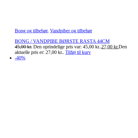
Bong og tilbehør
,
Vandpiber og tilbehør
BONG / VANDPIBE BØRSTE RASTA 44CM
45,00
kr.
Den oprindelige pris var: 45,00 kr..
27,00
kr.
Den
aktuelle pris er: 27,00 kr..
Tilføj til kurv
-40%