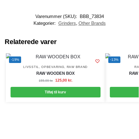
Varenummer (SKU):
BBB_73834
Kategorier:
Grinders
,
Other Brands
Relaterede varer
-19%
-13%
LIVSSTIL
,
OPBEVARING
,
RAW BRAND
R
RAW WOODEN BOX
RAW
125,00
kr.
155,00
kr.
Tilføj til kurv