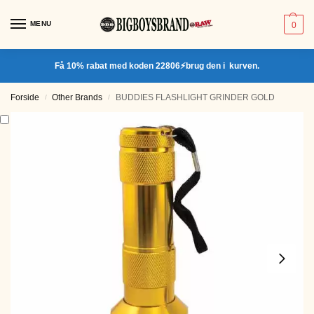
MENU
0
Få 10% rabat med koden 22806⚡brug den i kurven.
Forside
Other Brands
BUDDIES FLASHLIGHT GRINDER GOLD
/
/