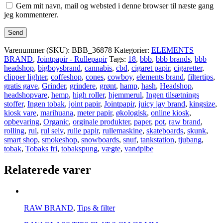
Gem mit navn, mail og websted i denne browser til næste gang
jeg kommenterer.
Varenummer (SKU):
BBB_36878
Kategorier:
ELEMENTS
BRAND
,
Jointpapir - Rullepapir
Tags:
18
,
bbb
,
bbb brands
,
bbb
headshop
,
bigboysbrand
,
cannabis
,
cbd
,
cigaret papir
,
cigaretter
,
clipper lighter
,
coffeshop
,
cones
,
cowboy
,
elements brand
,
filtertips
,
gratis gave
,
Grinder
,
grindere
,
grønt
,
hamp
,
hash
,
Headshop
,
headshopvare
,
hemp
,
high roller
,
hjemmerul
,
Ingen tilsætnings
stoffer
,
Ingen tobak
,
joint papir
,
Jointpapir
,
juicy jay brand
,
kingsize
,
kiosk vare
,
marihuana
,
meter papir
,
økologisk
,
online kiosk
,
opbevaring
,
Organic
,
orginale produkter
,
paper
,
pot
,
raw brand
,
rolling
,
rul
,
rul selv
,
rulle papir
,
rullemaskine
,
skateboards
,
skunk
,
smart shop
,
smokeshop
,
snowboards
,
snuf
,
tankstation
,
tjubang
,
tobak
,
Tobaks fri
,
tobakspung
,
vægte
,
vandpibe
Relaterede varer
RAW BRAND
,
Tips & filter