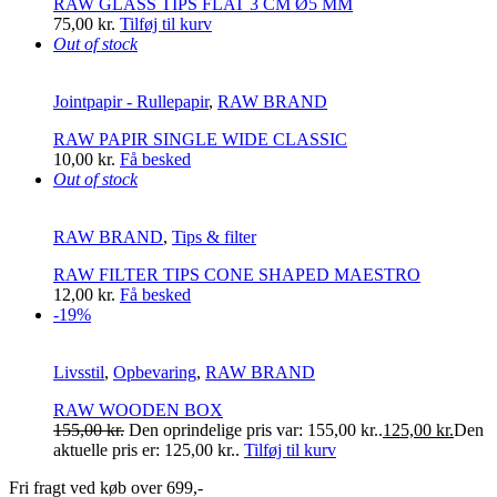
RAW GLASS TIPS FLAT 3 CM Ø5 MM
75,00
kr.
Tilføj til kurv
Out of stock
Jointpapir - Rullepapir
,
RAW BRAND
RAW PAPIR SINGLE WIDE CLASSIC
10,00
kr.
Få besked
Out of stock
RAW BRAND
,
Tips & filter
RAW FILTER TIPS CONE SHAPED MAESTRO
12,00
kr.
Få besked
-19%
Livsstil
,
Opbevaring
,
RAW BRAND
RAW WOODEN BOX
155,00
kr.
Den oprindelige pris var: 155,00 kr..
125,00
kr.
Den
aktuelle pris er: 125,00 kr..
Tilføj til kurv
Fri fragt ved køb over 699,-