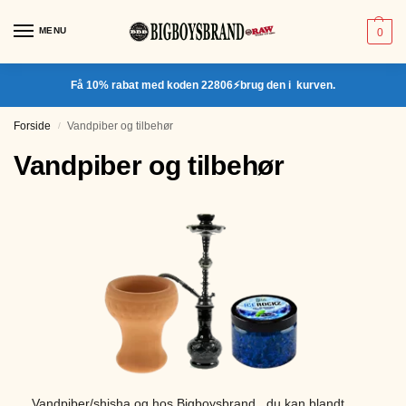
MENU
0
Få 10% rabat med koden 22806⚡brug den i kurven.
Forside
Vandpiber og tilbehør
/
Vandpiber og tilbehør
Vandpiber/shisha og hos Bigboysbrand , du kan blandt