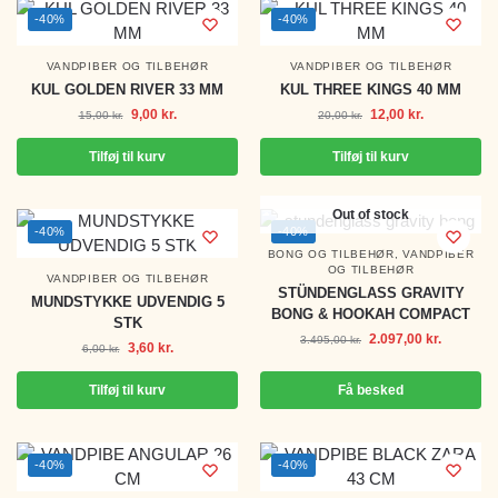
-40%
-40%
VANDPIBER OG TILBEHØR
VANDPIBER OG TILBEHØR
KUL GOLDEN RIVER 33 MM
KUL THREE KINGS 40 MM
9,00
kr.
12,00
kr.
15,00
kr.
20,00
kr.
Tilføj til kurv
Tilføj til kurv
Out of stock
-40%
-40%
BONG OG TILBEHØR
,
VANDPIBER
OG TILBEHØR
VANDPIBER OG TILBEHØR
STÜNDENGLASS GRAVITY
MUNDSTYKKE UDVENDIG 5
BONG & HOOKAH COMPACT
STK
2.097,00
kr.
3.495,00
kr.
3,60
kr.
6,00
kr.
Tilføj til kurv
Få besked
-40%
-40%