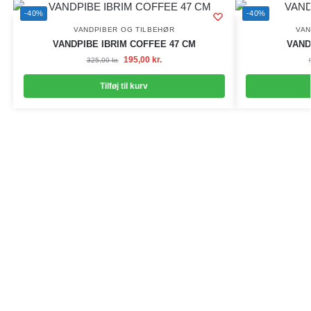
-40%
-40%
VANDPIBER OG TILBEHØR
VAN
VANDPIBE IBRIM COFFEE 47 CM
VAND
195,00
kr.
325,00
kr.
Tilføj til kurv