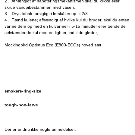
2 .: Afhængigt af håndteringsmekanismen skal du klikke eller
skrue vandpibestammen med vasen.
3 .: Drys tobak forsigtigt i lerskålen op til 2/3.
4 .: Tænd kulene; afhængigt af hvilke kul du bruger, skal du enten
varme dem op med en kulvarmer i 5-15 minutter eller tænde de
selvtændende kul med en lighter, indtil de gløder,
Mockingbird Optimus Eco (E800-ECOs) hoved sæt
smokers-ring-size
tough-box-farve
Der er endnu ikke nogle anmeldelser.