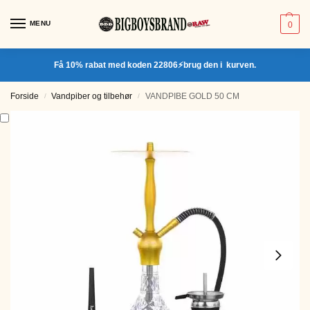
MENU
0
Få 10% rabat med koden 22806⚡brug den i kurven.
Forside
Vandpiber og tilbehør
VANDPIBE GOLD 50 CM
/
/