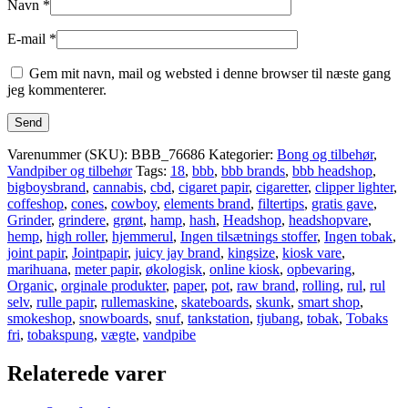
Navn
*
E-mail
*
Gem mit navn, mail og websted i denne browser til næste gang
jeg kommenterer.
Varenummer (SKU):
BBB_76686
Kategorier:
Bong og tilbehør
,
Vandpiber og tilbehør
Tags:
18
,
bbb
,
bbb brands
,
bbb headshop
,
bigboysbrand
,
cannabis
,
cbd
,
cigaret papir
,
cigaretter
,
clipper lighter
,
coffeshop
,
cones
,
cowboy
,
elements brand
,
filtertips
,
gratis gave
,
Grinder
,
grindere
,
grønt
,
hamp
,
hash
,
Headshop
,
headshopvare
,
hemp
,
high roller
,
hjemmerul
,
Ingen tilsætnings stoffer
,
Ingen tobak
,
joint papir
,
Jointpapir
,
juicy jay brand
,
kingsize
,
kiosk vare
,
marihuana
,
meter papir
,
økologisk
,
online kiosk
,
opbevaring
,
Organic
,
orginale produkter
,
paper
,
pot
,
raw brand
,
rolling
,
rul
,
rul
selv
,
rulle papir
,
rullemaskine
,
skateboards
,
skunk
,
smart shop
,
smokeshop
,
snowboards
,
snuf
,
tankstation
,
tjubang
,
tobak
,
Tobaks
fri
,
tobakspung
,
vægte
,
vandpibe
Relaterede varer