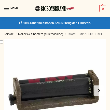
MENU
0
Få 10% rabat med koden 22806⚡brug den i kurven.
Forside
Rollers & Shooters (rullemaskine)
RAW HEMP ADJUST ROLLER 70MM CLASSIC BLACK
/
/