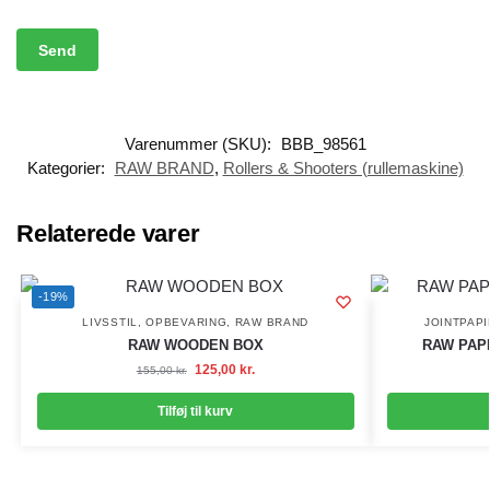
Varenummer (SKU):
BBB_98561
Kategorier:
RAW BRAND
,
Rollers & Shooters (rullemaskine)
Relaterede varer
-19%
LIVSSTIL
,
OPBEVARING
,
RAW BRAND
JOINTPAPI
RAW WOODEN BOX
RAW PAPI
125,00
kr.
155,00
kr.
Tilføj til kurv