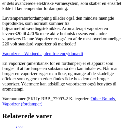
er dets avancerede elektriske varmesystem, som skaber en ensartet
kilde til lav temperatur fordampning.
Lavtemperaturfordampning tillader også den mindste mængde
biprodukter, som normalt kommer fra
højvarmeforbrændingsteknikker. Aroma-terapi vaporizeren
leverer320 til 420 % mere aktiv botanisk essens end andre
vaporizers.Denne Vaporizer er også en af ​​de mest overkommelige
220 volt standard vaporizer på markedet!
Vaporizer – Wikipedia, den frie encyklopædi
En vaporizer (amerikansk for en fordamper) er et apparat som
bruges til at fordampe en substans så den kan inhaleres. Når man
bruger en vaporizer ryger man ikke, og mange af de skadelige
effekter som rygere mærker findes ikke hos dem der bruger
vaporizer. Ydermere kan adskillige vaporizerer også benyttes til
aromaterapi.
Varenummer (SKU):
BBB_72993-2
Kategorier:
Other Brands
,
Vaporizer (fordamper)
Relaterede varer