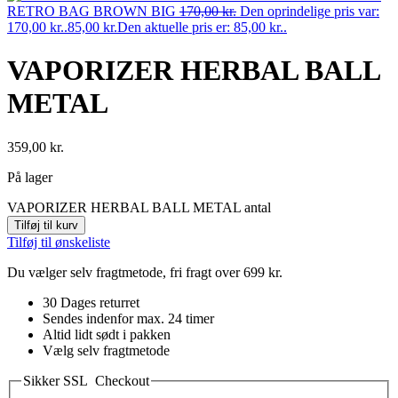
RETRO BAG BROWN BIG
170,00
kr.
Den oprindelige pris var:
170,00 kr..
85,00
kr.
Den aktuelle pris er: 85,00 kr..
VAPORIZER HERBAL BALL
METAL
359,00
kr.
På lager
VAPORIZER HERBAL BALL METAL antal
Tilføj til kurv
Tilføj til ønskeliste
Du vælger selv fragtmetode, fri fragt over 699 kr.
30 Dages returret
Sendes indenfor max. 24 timer
Altid lidt sødt i pakken
Vælg selv fragtmetode
Sikker SSL Checkout