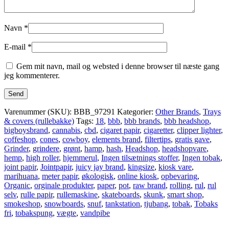
Navn
*
E-mail
*
Gem mit navn, mail og websted i denne browser til næste gang
jeg kommenterer.
Varenummer (SKU):
BBB_97291
Kategorier:
Other Brands
,
Trays
& covers (rullebakke)
Tags:
18
,
bbb
,
bbb brands
,
bbb headshop
,
bigboysbrand
,
cannabis
,
cbd
,
cigaret papir
,
cigaretter
,
clipper lighter
,
coffeshop
,
cones
,
cowboy
,
elements brand
,
filtertips
,
gratis gave
,
Grinder
,
grindere
,
grønt
,
hamp
,
hash
,
Headshop
,
headshopvare
,
hemp
,
high roller
,
hjemmerul
,
Ingen tilsætnings stoffer
,
Ingen tobak
,
joint papir
,
Jointpapir
,
juicy jay brand
,
kingsize
,
kiosk vare
,
marihuana
,
meter papir
,
økologisk
,
online kiosk
,
opbevaring
,
Organic
,
orginale produkter
,
paper
,
pot
,
raw brand
,
rolling
,
rul
,
rul
selv
,
rulle papir
,
rullemaskine
,
skateboards
,
skunk
,
smart shop
,
smokeshop
,
snowboards
,
snuf
,
tankstation
,
tjubang
,
tobak
,
Tobaks
fri
,
tobakspung
,
vægte
,
vandpibe