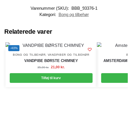
Varenummer (SKU):
BBB_93376-1
Kategori:
Bong og tilbehør
Relaterede varer
-40%
BONG OG TILBEHØR
,
VANDPIBER OG TILBEHØR
VANDPIBE BØRSTE CHIMNEY
AMSTERDAM 
21,00
kr.
35,00
kr.
Tilføj til kurv