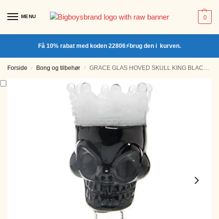
MENU
0
Få 10% rabat med koden 22806⚡brug den i kurven.
Forside
Bong og tilbehør
GRACE GLAS HOVED SKULL KING BLACK 18.8MM
/
/