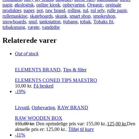
papir
,
økologisk
,
online kiosk
,
opbevaring
,
Organic
,
orginale
produkter
,
paper
,
pot
,
raw brand
,
rolling
,
rul
,
rul selv
,
rulle papir
,
rullemaskine
,
skateboards
,
skunk
,
smart shop
,
smokeshop
,
snowboards
,
snuf
,
tankstation
,
tjubang
,
tobak
,
Tobaks fri
,
tobakspung
,
vægte
,
vandpibe
Relaterede varer
Out of stock
ELEMENTS BRAND
,
Tips & filter
ELEMENTS CONED TIPS MAESTRO
10,00
kr.
Få besked
-19%
Livsstil
,
Opbevaring
,
RAW BRAND
RAW WOODEN BOX
155,00
kr.
Den oprindelige pris var: 155,00 kr..
125,00
kr.
Den
aktuelle pris er: 125,00 kr..
Tilføj til kurv
-11%