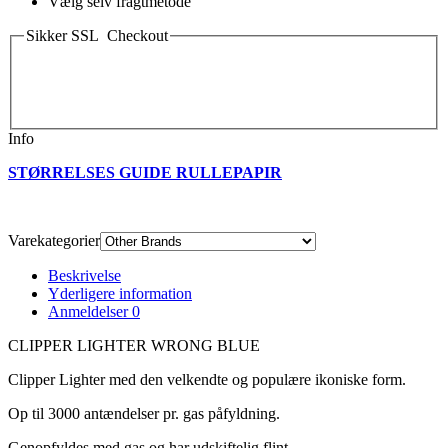
Vælg selv fragtmetode
Sikker SSL Checkout
Info
STØRRELSES GUIDE RULLEPAPIR
Varekategorier
Beskrivelse
Yderligere information
Anmeldelser
0
CLIPPER LIGHTER WRONG BLUE
Clipper Lighter med den velkendte og populære ikoniske form.
Op til 3000 antændelser pr. gas påfyldning.
Genopfyldes med gas og har udskiftelig flint.