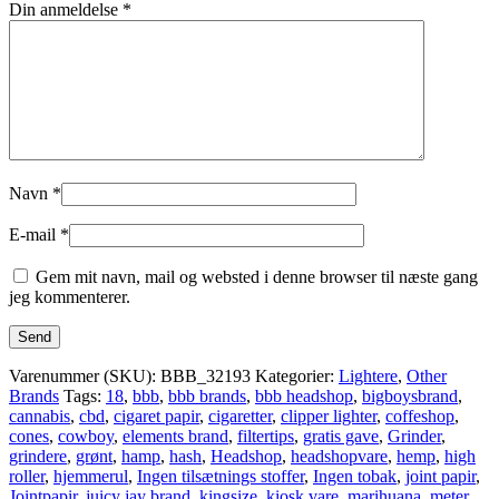
Din anmeldelse
*
Navn
*
E-mail
*
Gem mit navn, mail og websted i denne browser til næste gang
jeg kommenterer.
Varenummer (SKU):
BBB_32193
Kategorier:
Lightere
,
Other
Brands
Tags:
18
,
bbb
,
bbb brands
,
bbb headshop
,
bigboysbrand
,
cannabis
,
cbd
,
cigaret papir
,
cigaretter
,
clipper lighter
,
coffeshop
,
cones
,
cowboy
,
elements brand
,
filtertips
,
gratis gave
,
Grinder
,
grindere
,
grønt
,
hamp
,
hash
,
Headshop
,
headshopvare
,
hemp
,
high
roller
,
hjemmerul
,
Ingen tilsætnings stoffer
,
Ingen tobak
,
joint papir
,
Jointpapir
,
juicy jay brand
,
kingsize
,
kiosk vare
,
marihuana
,
meter