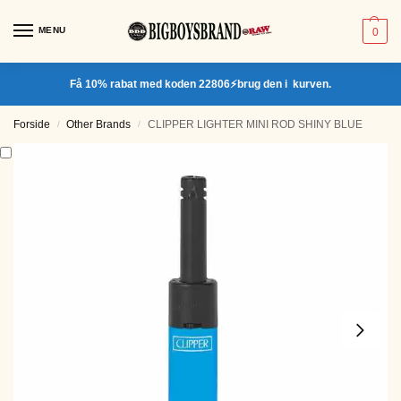
MENU
0
Få 10% rabat med koden 22806⚡brug den i kurven.
Forside
Other Brands
CLIPPER LIGHTER MINI ROD SHINY BLUE
/
/