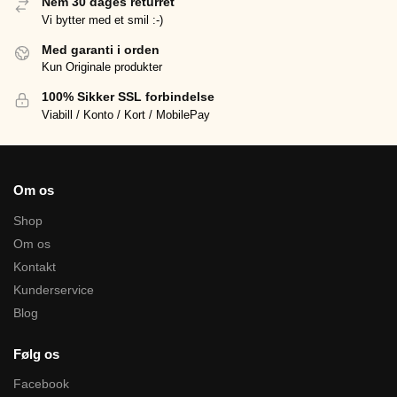
Nem 30 dages returret
Vi bytter med et smil :-)
Med garanti i orden
Kun Originale produkter
100% Sikker SSL forbindelse
Viabill / Konto / Kort / MobilePay
Om os
Shop
Om os
Kontakt
Kunderservice
Blog
Følg os
Facebook