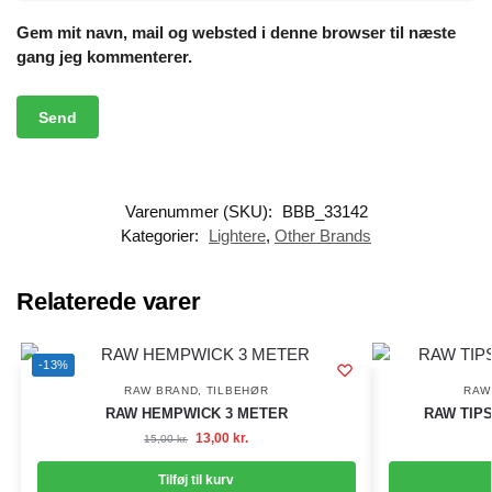
Gem mit navn, mail og websted i denne browser til næste
gang jeg kommenterer.
Varenummer (SKU):
BBB_33142
Kategorier:
Lightere
,
Other Brands
Relaterede varer
-13%
RAW BRAND
,
TILBEHØR
RAW
RAW HEMPWICK 3 METER
RAW TIPS
13,00
kr.
15,00
kr.
Tilføj til kurv