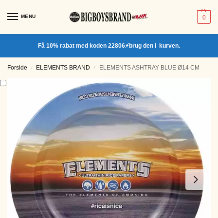
MENU
0
Få 10% rabat med koden 22806⚡brug den i kurven.
Forside
ELEMENTS BRAND
ELEMENTS ASHTRAY BLUE Ø14 CM
/
/