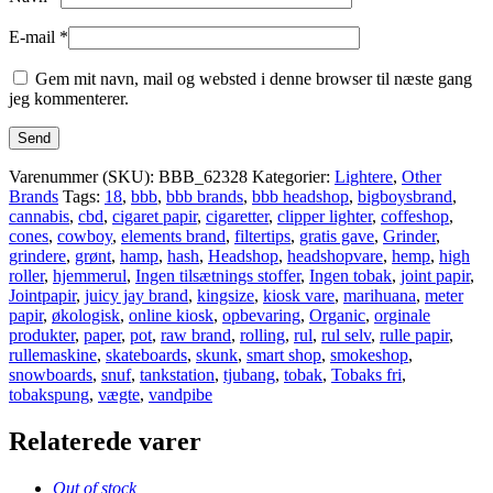
E-mail
*
Gem mit navn, mail og websted i denne browser til næste gang
jeg kommenterer.
Varenummer (SKU):
BBB_62328
Kategorier:
Lightere
,
Other
Brands
Tags:
18
,
bbb
,
bbb brands
,
bbb headshop
,
bigboysbrand
,
cannabis
,
cbd
,
cigaret papir
,
cigaretter
,
clipper lighter
,
coffeshop
,
cones
,
cowboy
,
elements brand
,
filtertips
,
gratis gave
,
Grinder
,
grindere
,
grønt
,
hamp
,
hash
,
Headshop
,
headshopvare
,
hemp
,
high
roller
,
hjemmerul
,
Ingen tilsætnings stoffer
,
Ingen tobak
,
joint papir
,
Jointpapir
,
juicy jay brand
,
kingsize
,
kiosk vare
,
marihuana
,
meter
papir
,
økologisk
,
online kiosk
,
opbevaring
,
Organic
,
orginale
produkter
,
paper
,
pot
,
raw brand
,
rolling
,
rul
,
rul selv
,
rulle papir
,
rullemaskine
,
skateboards
,
skunk
,
smart shop
,
smokeshop
,
snowboards
,
snuf
,
tankstation
,
tjubang
,
tobak
,
Tobaks fri
,
tobakspung
,
vægte
,
vandpibe
Relaterede varer
Out of stock