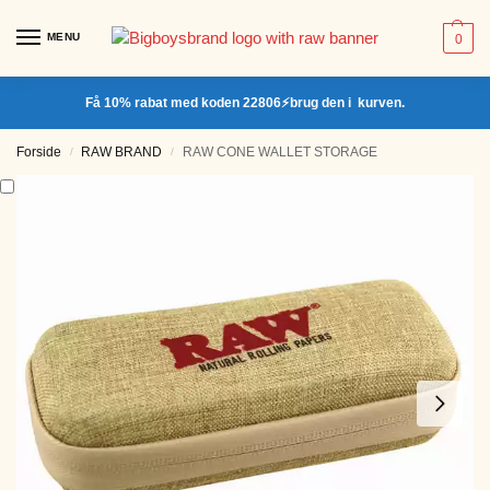
MENU
0
Få 10% rabat med koden 22806⚡brug den i kurven.
Forside
RAW BRAND
RAW CONE WALLET STORAGE
/
/