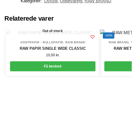
Kategorier:
Livsstil
,
Opbevaring
,
RAW BRAND
Relaterede varer
Out of stock
-40%
JOINTPAPIR - RULLEPAPIR
,
RAW BRAND
RAW BRAND
,
RAW PAPIR SINGLE WIDE CLASSIC
RAW MET
10,00
kr.
Få besked