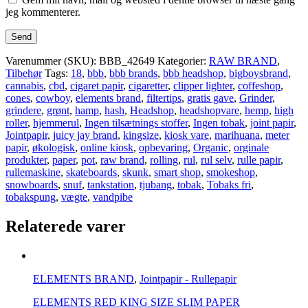
jeg kommenterer.
Varenummer (SKU):
BBB_42649
Kategorier:
RAW BRAND
,
Tilbehør
Tags:
18
,
bbb
,
bbb brands
,
bbb headshop
,
bigboysbrand
,
cannabis
,
cbd
,
cigaret papir
,
cigaretter
,
clipper lighter
,
coffeshop
,
cones
,
cowboy
,
elements brand
,
filtertips
,
gratis gave
,
Grinder
,
grindere
,
grønt
,
hamp
,
hash
,
Headshop
,
headshopvare
,
hemp
,
high
roller
,
hjemmerul
,
Ingen tilsætnings stoffer
,
Ingen tobak
,
joint papir
,
Jointpapir
,
juicy jay brand
,
kingsize
,
kiosk vare
,
marihuana
,
meter
papir
,
økologisk
,
online kiosk
,
opbevaring
,
Organic
,
orginale
produkter
,
paper
,
pot
,
raw brand
,
rolling
,
rul
,
rul selv
,
rulle papir
,
rullemaskine
,
skateboards
,
skunk
,
smart shop
,
smokeshop
,
snowboards
,
snuf
,
tankstation
,
tjubang
,
tobak
,
Tobaks fri
,
tobakspung
,
vægte
,
vandpibe
Relaterede varer
ELEMENTS BRAND
,
Jointpapir - Rullepapir
ELEMENTS RED KING SIZE SLIM PAPER