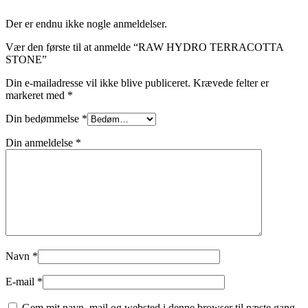
Der er endnu ikke nogle anmeldelser.
Vær den første til at anmelde “RAW HYDRO TERRACOTTA
STONE”
Din e-mailadresse vil ikke blive publiceret.
Krævede felter er
markeret med
*
Din bedømmelse
*
Din anmeldelse
*
Navn
*
E-mail
*
Gem mit navn, mail og websted i denne browser til næste gang