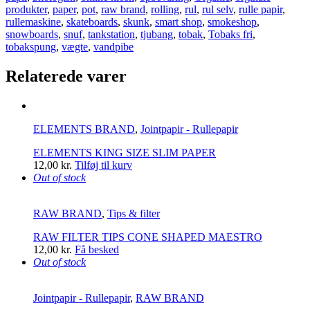
produkter
,
paper
,
pot
,
raw brand
,
rolling
,
rul
,
rul selv
,
rulle papir
,
rullemaskine
,
skateboards
,
skunk
,
smart shop
,
smokeshop
,
snowboards
,
snuf
,
tankstation
,
tjubang
,
tobak
,
Tobaks fri
,
tobakspung
,
vægte
,
vandpibe
Relaterede varer
ELEMENTS BRAND
,
Jointpapir - Rullepapir
ELEMENTS KING SIZE SLIM PAPER
12,00
kr.
Tilføj til kurv
Out of stock
RAW BRAND
,
Tips & filter
RAW FILTER TIPS CONE SHAPED MAESTRO
12,00
kr.
Få besked
Out of stock
Jointpapir - Rullepapir
,
RAW BRAND