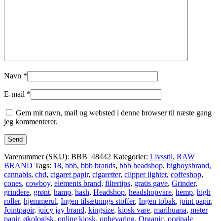
Navn
*
E-mail
*
Gem mit navn, mail og websted i denne browser til næste gang
jeg kommenterer.
Varenummer (SKU):
BBB_48442
Kategorier:
Livsstil
,
RAW
BRAND
Tags:
18
,
bbb
,
bbb brands
,
bbb headshop
,
bigboysbrand
,
cannabis
,
cbd
,
cigaret papir
,
cigaretter
,
clipper lighter
,
coffeshop
,
cones
,
cowboy
,
elements brand
,
filtertips
,
gratis gave
,
Grinder
,
grindere
,
grønt
,
hamp
,
hash
,
Headshop
,
headshopvare
,
hemp
,
high
roller
,
hjemmerul
,
Ingen tilsætnings stoffer
,
Ingen tobak
,
joint papir
,
Jointpapir
,
juicy jay brand
,
kingsize
,
kiosk vare
,
marihuana
,
meter
papir
,
økologisk
,
online kiosk
,
opbevaring
,
Organic
,
orginale