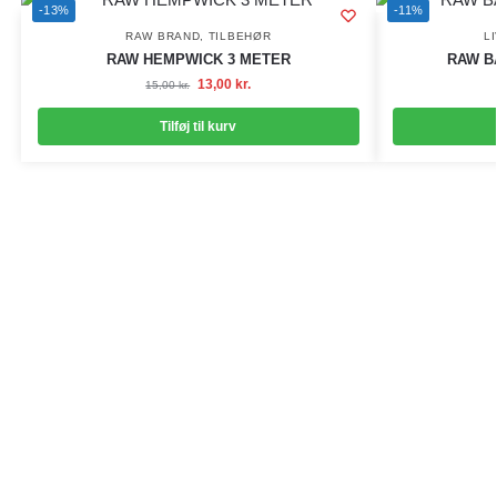
-13%
-11%
RAW BRAND
,
TILBEHØR
L
RAW HEMPWICK 3 METER
RAW B
13,00
kr.
15,00
kr.
Tilføj til kurv