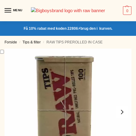
MENU
0
Få 10% rabat med koden 22806⚡brug den i kurven.
Forside
Tips & filter
RAW TIPS PREROLLED IN CASE
/
/