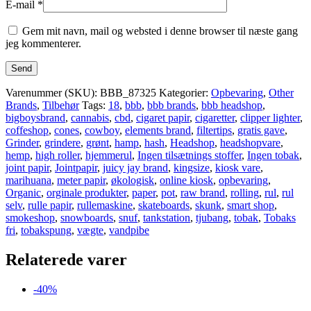
E-mail
*
Gem mit navn, mail og websted i denne browser til næste gang
jeg kommenterer.
Varenummer (SKU):
BBB_87325
Kategorier:
Opbevaring
,
Other
Brands
,
Tilbehør
Tags:
18
,
bbb
,
bbb brands
,
bbb headshop
,
bigboysbrand
,
cannabis
,
cbd
,
cigaret papir
,
cigaretter
,
clipper lighter
,
coffeshop
,
cones
,
cowboy
,
elements brand
,
filtertips
,
gratis gave
,
Grinder
,
grindere
,
grønt
,
hamp
,
hash
,
Headshop
,
headshopvare
,
hemp
,
high roller
,
hjemmerul
,
Ingen tilsætnings stoffer
,
Ingen tobak
,
joint papir
,
Jointpapir
,
juicy jay brand
,
kingsize
,
kiosk vare
,
marihuana
,
meter papir
,
økologisk
,
online kiosk
,
opbevaring
,
Organic
,
orginale produkter
,
paper
,
pot
,
raw brand
,
rolling
,
rul
,
rul
selv
,
rulle papir
,
rullemaskine
,
skateboards
,
skunk
,
smart shop
,
smokeshop
,
snowboards
,
snuf
,
tankstation
,
tjubang
,
tobak
,
Tobaks
fri
,
tobakspung
,
vægte
,
vandpibe
Relaterede varer
-40%