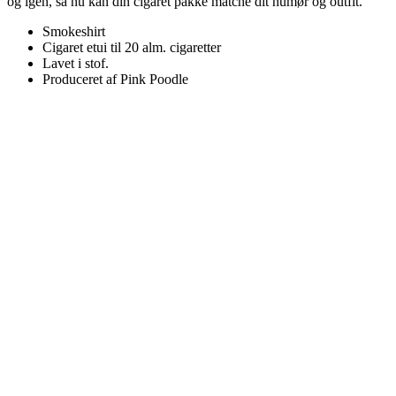
og igen, så nu kan din cigaret pakke matche dit humør og outfit.
Smokeshirt
Cigaret etui til 20 alm. cigaretter
Lavet i stof.
Produceret af Pink Poodle