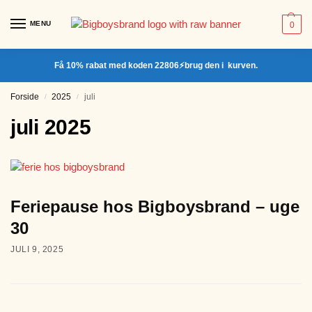
MENU
0
Få 10% rabat med koden 22806⚡brug den i kurven.
Forside
2025
juli
/
/
juli 2025
Feriepause hos Bigboysbrand – uge
30
JULI 9, 2025