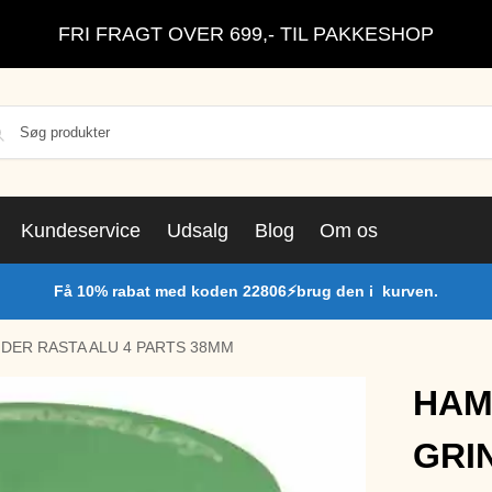
FRI FRAGT OVER 699,- TIL PAKKESHOP
Kundeservice
Udsalg
Blog
Om os
Få 10% rabat med koden 22806⚡brug den i kurven.
ER RASTA ALU 4 PARTS 38MM
HAM
GRI