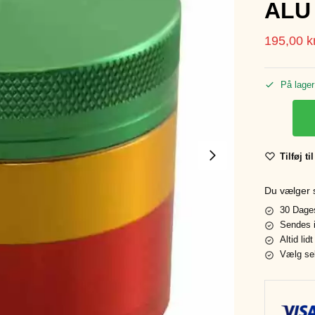
ALU
195,00
k
På lager
Tilføj ti
Du vælger s
30 Dages
Sendes i
Altid lid
Vælg se