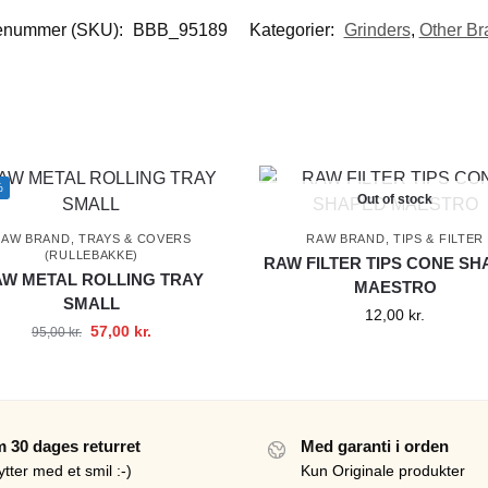
enummer (SKU):
BBB_95189
Kategorier:
Grinders
,
Other Br
%
Out of stock
RAW BRAND
,
TRAYS & COVERS
RAW BRAND
,
TIPS & FILTER
(RULLEBAKKE)
RAW FILTER TIPS CONE SH
W METAL ROLLING TRAY
MAESTRO
SMALL
12,00
kr.
57,00
kr.
95,00
kr.
 30 dages returret
Med garanti i orden
ytter med et smil :-)
Kun Originale produkter