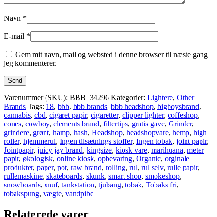
Navn
*
E-mail
*
Gem mit navn, mail og websted i denne browser til næste gang
jeg kommenterer.
Varenummer (SKU):
BBB_34296
Kategorier:
Lightere
,
Other
Brands
Tags:
18
,
bbb
,
bbb brands
,
bbb headshop
,
bigboysbrand
,
cannabis
,
cbd
,
cigaret papir
,
cigaretter
,
clipper lighter
,
coffeshop
,
cones
,
cowboy
,
elements brand
,
filtertips
,
gratis gave
,
Grinder
,
grindere
,
grønt
,
hamp
,
hash
,
Headshop
,
headshopvare
,
hemp
,
high
roller
,
hjemmerul
,
Ingen tilsætnings stoffer
,
Ingen tobak
,
joint papir
,
Jointpapir
,
juicy jay brand
,
kingsize
,
kiosk vare
,
marihuana
,
meter
papir
,
økologisk
,
online kiosk
,
opbevaring
,
Organic
,
orginale
produkter
,
paper
,
pot
,
raw brand
,
rolling
,
rul
,
rul selv
,
rulle papir
,
rullemaskine
,
skateboards
,
skunk
,
smart shop
,
smokeshop
,
snowboards
,
snuf
,
tankstation
,
tjubang
,
tobak
,
Tobaks fri
,
tobakspung
,
vægte
,
vandpibe
Relaterede varer