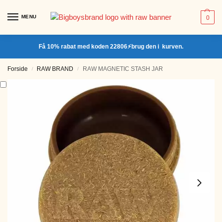
MENU
0
Få 10% rabat med koden 22806⚡brug den i kurven.
Forside
RAW BRAND
RAW MAGNETIC STASH JAR
/
/