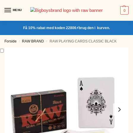
MENU
0
Få 10% rabat med koden 22806⚡brug den i kurven.
Forside
RAW BRAND
RAW PLAYING CARDS CLASSIC BLACK
/
/