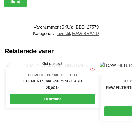
Varenummer (SKU):
BBB_27579
Kategorier:
Livsstil
,
RAW BRAND
Relaterede varer
Out of stock
ELEMENTS BRAND
,
TILBEHØR
ELEMENTS MAGNIFYING CARD
RAW
RAW FILTERT
25,00
kr.
Få besked