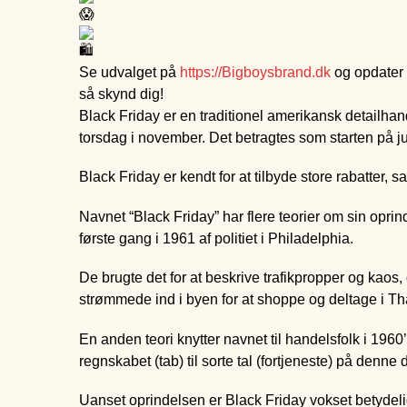
Se udvalget på
https://Bigboysbrand.dk
og opdater 
så skynd dig!
Black Friday er en traditionel amerikansk detailhan
torsdag i november. Det betragtes som starten på j
Black Friday er kendt for at tilbyde store rabatter, s
Navnet “Black Friday” har flere teorier om sin oprin
første gang i 1961 af politiet i Philadelphia.
De brugte det for at beskrive trafikpropper og kao
strømmede ind i byen for at shoppe og deltage i T
En anden teori knytter navnet til handelsfolk i 1960’
regnskabet (tab) til sorte tal (fortjeneste) på denn
Uanset oprindelsen er Black Friday vokset betydeli