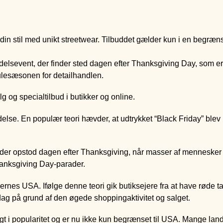
din stil med unikt streetwear. Tilbuddet gælder kun i en begræns
delsevent, der finder sted dagen efter Thanksgiving Day, som er
ulesæsonen for detailhandlen.
alg og specialtilbud i butikker og online.
delse. En populær teori hævder, at udtrykket “Black Friday” blev 
s, der opstod dagen efter Thanksgiving, når masser af mennesker
hanksgiving Day-parader.
ernes USA. Ifølge denne teori gik butiksejere fra at have røde tal
e dag på grund af den øgede shoppingaktivitet og salget.
gt i popularitet og er nu ikke kun begrænset til USA. Mange lan