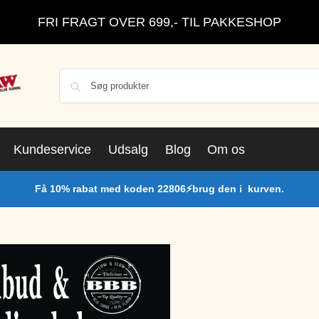
FRI FRAGT OVER 699,- TIL PAKKESHOP
Kundeservice
Udsalg
Blog
Om os
Få 10% rabat med koden 22806⚡brug den i kurven.