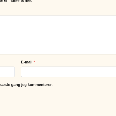
ter er markeret med
*
E-mail
*
 næste gang jeg kommenterer.