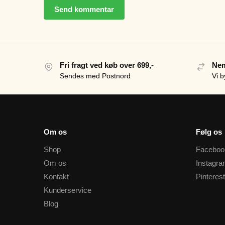
Fri fragt ved køb over 699,-
Nem
Sendes med Postnord
Vi b
Om os
Følg os
Shop
Faceboo
Om os
Instagr
Kontakt
Pinterest
Kunderservice
Blog